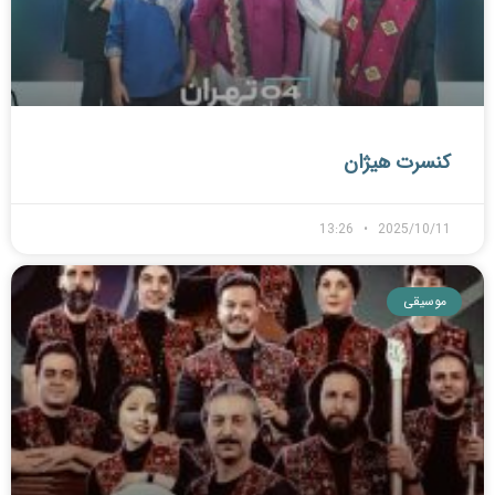
کنسرت هیژان
13:26
2025/10/11
موسیقی