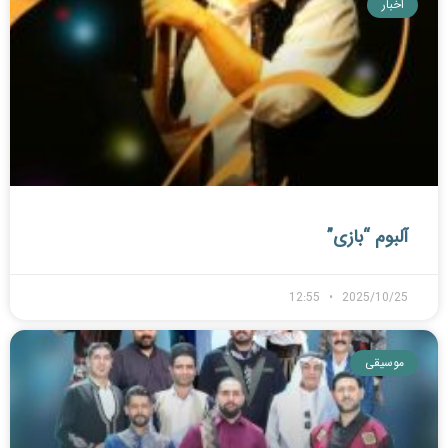
اخبار
آلبوم “بازی”
12:55
2025/10/25
موسیقی