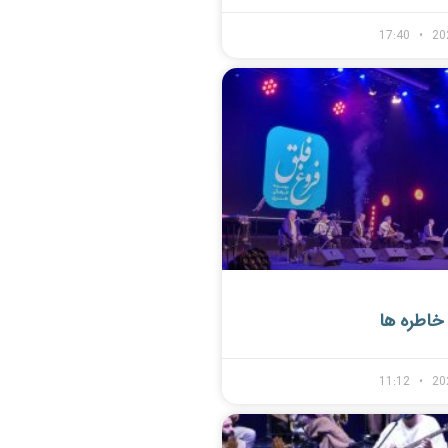
17:40
20
خاطره ها
11:12
20