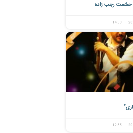
حشمت رجب زاده
14:30
20
ازی”
12:55
20