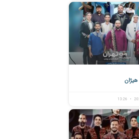
هیژان
13:26
20