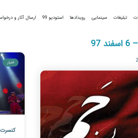
ات
تبلیغات
سینمایی
رویدادها
استودیو 99
ارسال آثار و درخواس
 97
اخبار
کنسرت ف