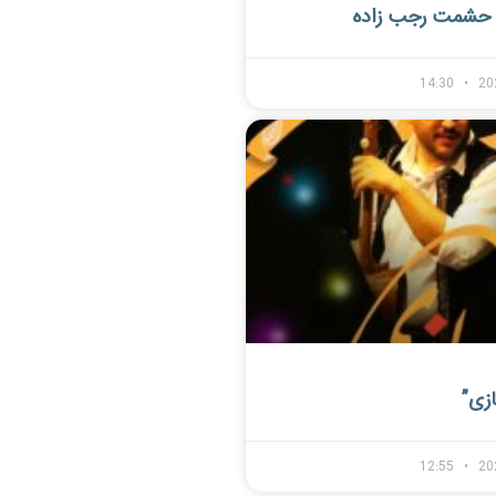
حشمت رجب زاده
14:30
20
ازی”
12:55
20