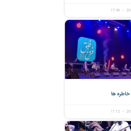
17:40
20
خاطره ها
11:12
20