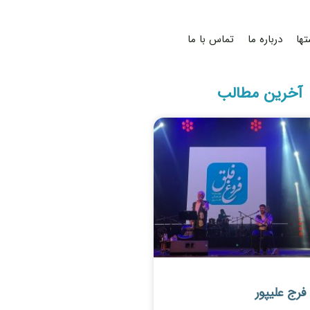
تها
درباره ما
تماس با ما
آخرین مطالب
رج علیپور