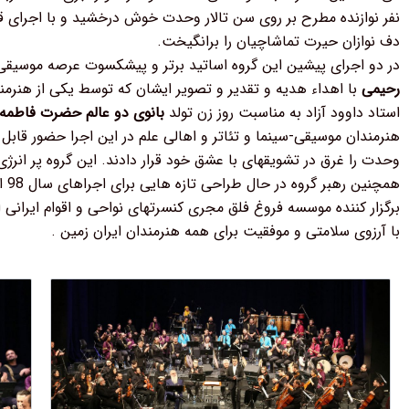
نفر نوازنده مطرح بر روی سن تالار وحدت خوش درخشید و با اجرای قط
دف نوازان حیرت تماشاچیان را برانگیخت.
در دو اجرای پیشین این گروه اساتید برتر و پیشکسوت عرصه موسیقی مور
رحیمی
با اهداء هدیه و تقدیر و تصویر ایشان که توسط یکی از هنرمن
استاد داوود آزاد به مناسبت روز زن تولد
بانوی دو عالم حضرت فاطمه
هنرمندان موسیقی-سینما و تئاتر و اهالی علم در این اجرا حضور قابل
وحدت را غرق در تشویقهای با عشق خود قرار دادند. این گروه پر انرژ
همچ
برگزار کننده موسسه فروغ فلق مجری کنسرتهای نواحی و اقوام ایرانی
با آرزوی سلامتی و موفقیت برای همه هنرمندان ایران زمین .