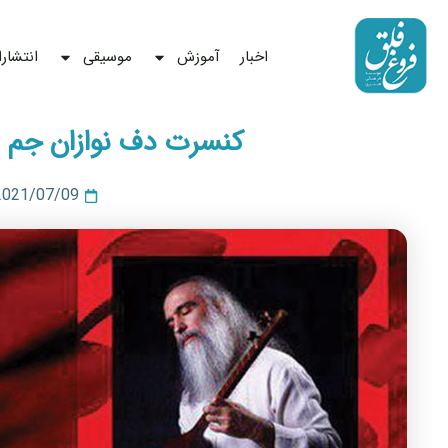
رش
ه
اخبار
آموزش
موسیقی
انتشار
حتوا
کنسرت دف نوازان جم – 6 اسفند
2021/07/09