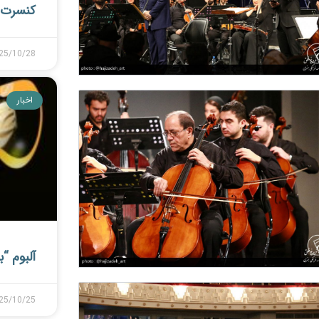
کنسرت 
25/10/28
اخبار
آلبوم “ب
25/10/25