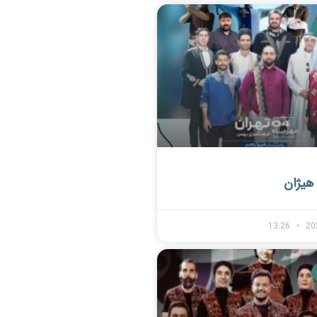
هیژان
13:26
20