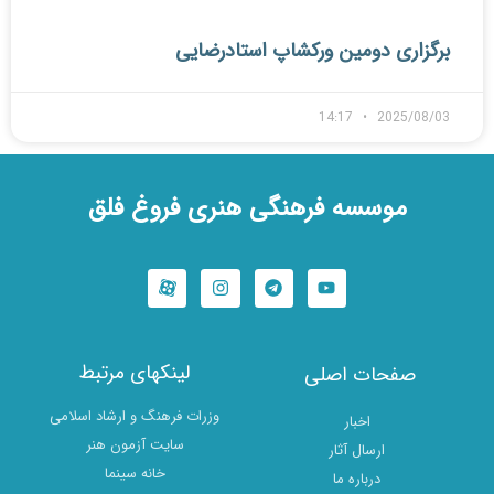
برگزاری دومین ورکشاپ استادرضایی
14:17
2025/08/03
موسسه فرهنگی هنری فروغ فلق
I
T
Y
n
e
o
s
l
u
t
e
t
a
g
u
g
r
b
r
a
e
لینکهای مرتبط
صفحات اصلی
a
m
m
وزرات فرهنگ و ارشاد اسلامی
اخبار
سایت آزمون هنر
ارسال آثار
خانه سینما
درباره ما