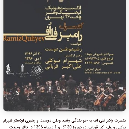
کنسرت راکیز قلی اف به خوانندگی رشید وطن دوست و رهبری ارکستر شهرام
توکلی و علی اکبر قربانی در دوروز 30 آذر و 1 دیماه 1396 در تالار وحدت