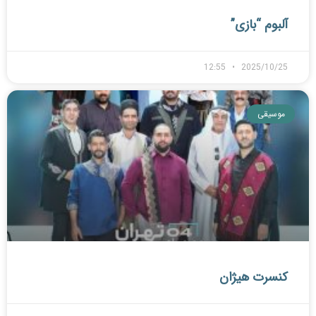
آلبوم “بازی”
12:55
2025/10/25
موسیقی
کنسرت هیژان