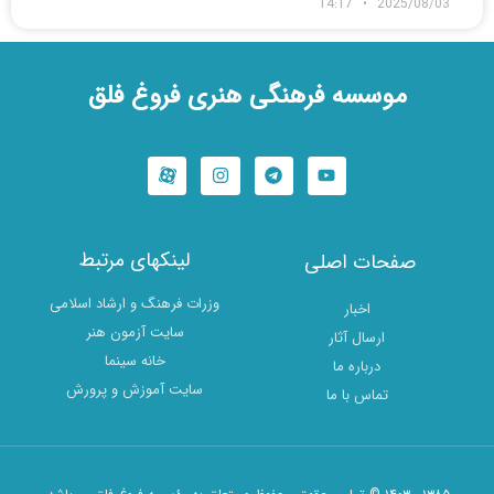
14:17
2025/08/03
موسسه فرهنگی هنری فروغ فلق
I
T
Y
n
e
o
s
l
u
t
e
t
a
g
u
g
r
b
r
a
e
لینکهای مرتبط
صفحات اصلی
a
m
m
وزرات فرهنگ و ارشاد اسلامی
اخبار
سایت آزمون هنر
ارسال آثار
خانه سینما
درباره ما
سایت آموزش و پرورش
تماس با ما