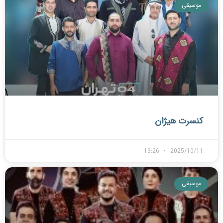
موسیقی
کنسرت هیژان
13:26
2025/10/11
موسیقی