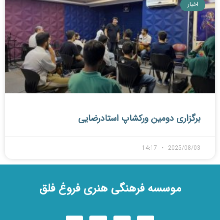
اخبار
برگزاری دومین ورکشاپ استادرضایی
14:17
2025/08/03
موسسه فرهنگی هنری فروغ فلق
I
T
Y
n
e
o