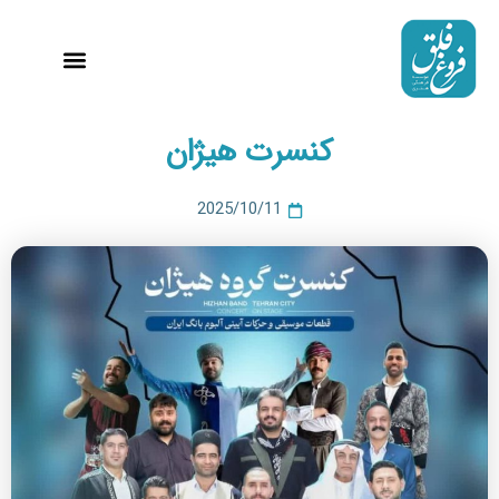
رش
ه
حتوا
استودیو 99
کنسرت هیژان
2025/10/11