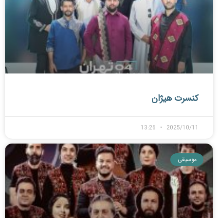
کنسرت هیژان
13:26
2025/10/11
موسیقی