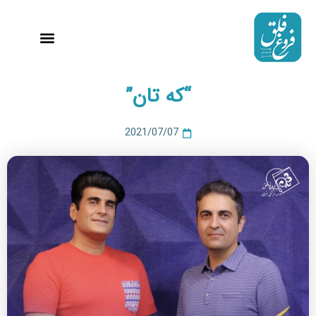
رش
ه
حتوا
استودیو 99
“که تان”
2021/07/07