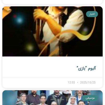
اخبار
آلبوم “بازی”
12:55
2025/10/25
موسیقی